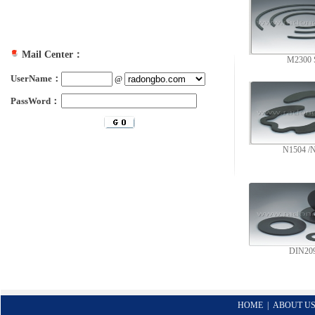
Mail Center：
M2300 
UserName：
@
PassWord：
N1504 /
DIN20
HOME
|
ABOUT U